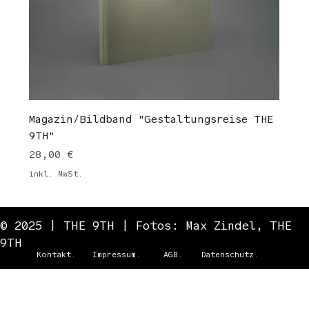
Magazin/Bildband "Gestaltungsreise THE
9TH"
Preis
28,00 €
inkl. MwSt.
© 2025 | THE 9TH | Fotos:
Max Zindel,
THE
9TH
Kontakt.
Impressum.
AGB.
Datenschutz.