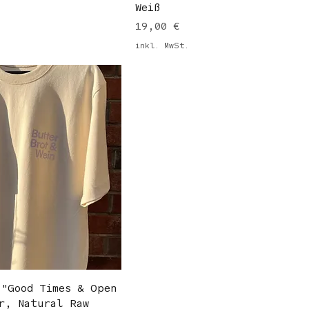
Weiß
Preis
19,00 €
inkl. MwSt.
 "Good Times & Open
r, Natural Raw