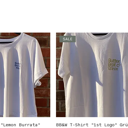
SALE
 "Lemon Burrata"
BB&W T-Shirt "1st Logo" Gr