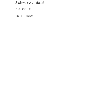
Schwarz, Weiß
Preis
39,00 €
inkl. MwSt.