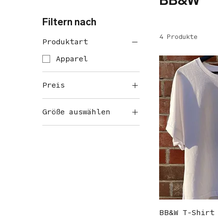
BB&W
Filtern nach
4 Produkte
Produktart
Apparel
Preis
Größe auswählen
19 €
39 €
L
M
S
XL
XS
BB&W T-Shirt