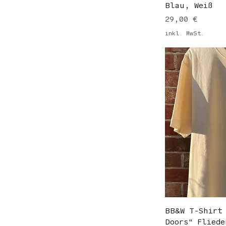
Blau, Weiß
Preis
29,00 €
inkl. MwSt.
BB&W T-Shirt
Doors" Fliede