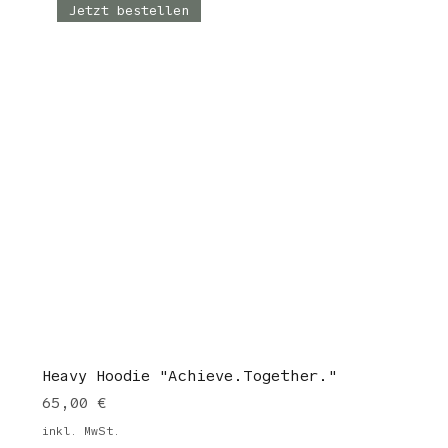
Jetzt bestellen
Heavy Hoodie "Achieve.Together."
Preis
65,00 €
inkl. MwSt.