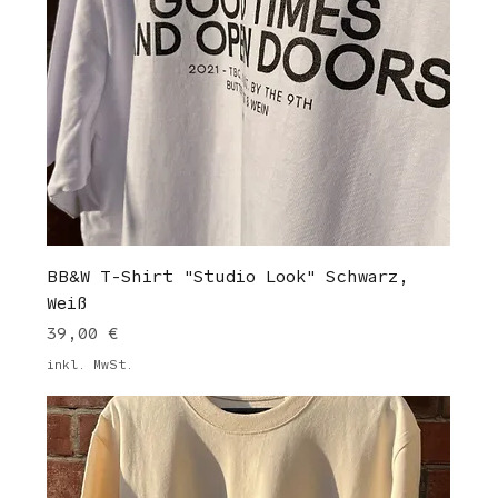
BB&W T-Shirt "Studio Look" Schwarz,
Weiß
Preis
39,00 €
inkl. MwSt.