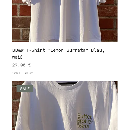
BB&W T-Shirt "Lemon Burrata" Blau,
Weiß
Preis
29,00 €
inkl. MwSt.
SALE