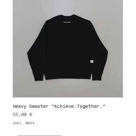
Heavy Sweater "Achieve.Together."
Preis
55,00 €
inkl. MwSt.