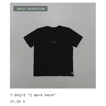
Jetzt bestellen
T-Shirt "I work here"
Preis
25,00 €