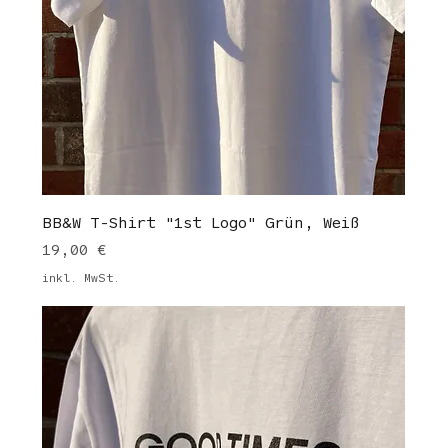
BB&W T-Shirt "1st Logo" Grün, Weiß
Preis
19,00 €
inkl. MwSt.