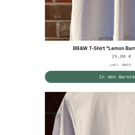
BB&W T-Shirt "Lemon Burr
Schnellansic
Preis
29,00 €
inkl. MwSt.
In den Waren