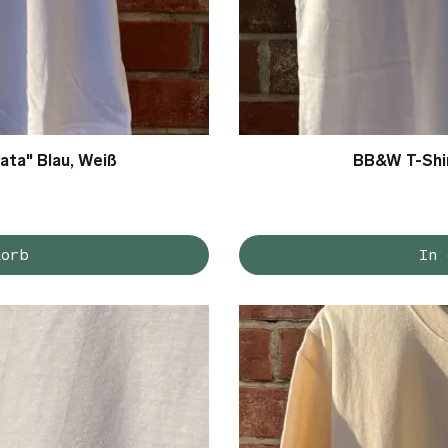
ata" Blau, Weiß
ht
BB&W T-Shir
S
korb
In 