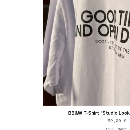
BB&W T-Shirt "Studio Look
Schnellansic
Preis
39,00 €
inkl. MwSt.