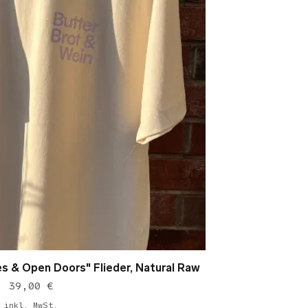
 & Open Doors" Flieder, Natural Raw
chnellansicht
Preis
39,00 €
inkl. MwSt.