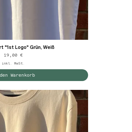
t "1st Logo" Grün, Weiß
chnellansicht
Preis
19,00 €
inkl. MwSt.
den Warenkorb