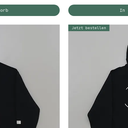
korb
In 
Jetzt bestellen