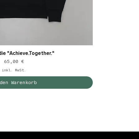
ie "Achieve.Together."
chnellansicht
Preis
65,00 €
inkl. MwSt.
den Warenkorb