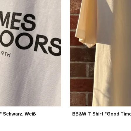
" Schwarz, Weiß
ht
BB&W T-Shirt "Good Times
S