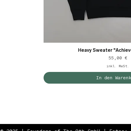
Heavy Sweater "Achiev
Schnellansic
Preis
55,00 €
inkl. MwSt.
In den Waren