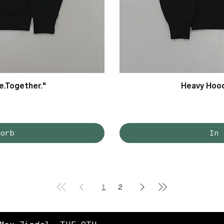
e.Together."
ht
Heavy Hood
S
korb
In 
1
2