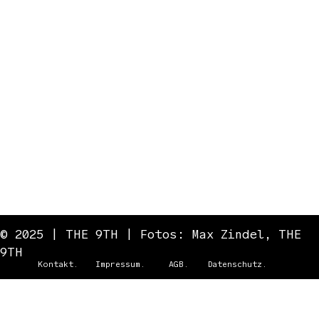
Adresse: Sandkaule 9-11, 53111 Bonn
Öffnungszeiten: Mo-Fr 9:00 – 18:00
Wir freuen uns auf Dich!
Zurück zur Startseite
© 2025 | THE 9TH | Fotos:
Max Zindel,
THE
9TH
Kontakt.
Impressum.
AGB.
Datenschutz.